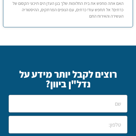
האם אתה מחפש את בית החלומות שלך בגן העדן הים תיכוני הקסום של
כרתים? אל תחפש עוד! כרתים, עם הנופים המרתקים, ההיסטוריה
העשירה והאירוח החם
רוצים לקבל יותר מידע על
נדל"ן ביוון?