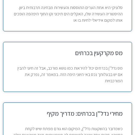
סלוניקי היא אחת הערים התוססות והעשירות מבחינה תרבותית ביוון.
ההיסטוריה העשירה שלו, האקלים הים תיכוני וקו החוף היפהפה הופכים
אותו למקום אידיאלי לחיות בו או
מס מקרקעין בכרתים
מס נדל"ן בכרתים יכול להיראות כמו נושא מורכב, אבל זה חיוני להבין
אם יש בבעלותך נכס באי היווני היפה הזה. במאמר זה, נפרק את
המורכבויות
מחירי נדל"ן בכרתים: מדריך מקיף
כשמדובר בהשקעות נדל"ן, המיקום הוא גורם מפתח שיש לקחת
בחשבון. מקום אחד שזכה לתשומת לב משמעותית מצד משקיעים ואלה