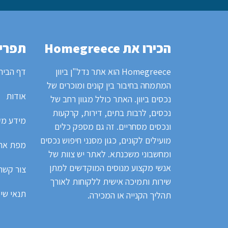
הכירו את Homegreece
תפריט
Homegreece הוא אתר נדל"ן ביוון
דף הבית
המתמחה בחיבור בין קונים ומוכרים של
אודות
נכסים ביוון.
האתר כולל מגוון רחב של
נכסים, לרבות בתים, דירות, קרקעות
מידע מק
ונכסים מסחריים.
זה גם מספק כלים
מועילים לקונים, כגון מסנני חיפוש נכסים
מפת את
ומחשבוני משכנתא. לאתר
יש צוות של
אנשי מקצוע מנוסים המוקדשים למתן
צור קשר
שירות ותמיכה אישית ללקוחות לאורך
תנאי שי
תהליך הקנייה או המכירה.