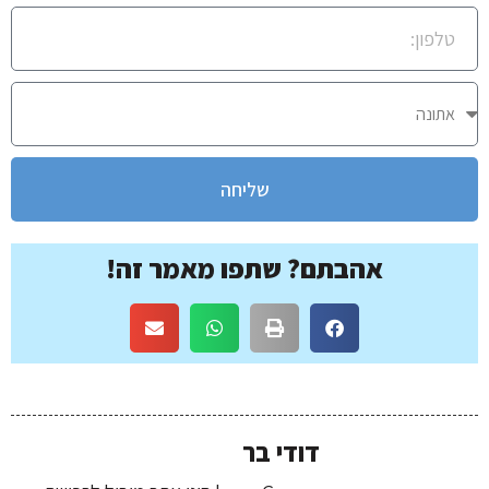
שליחה
אהבתם? שתפו מאמר זה!
דודי בר