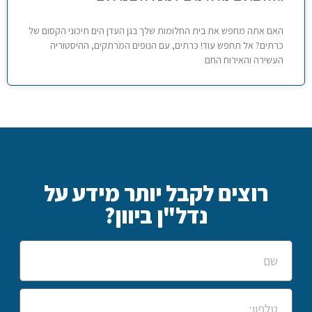
האם אתה מחפש את בית החלומות שלך בגן העדן הים תיכוני הקסום של
כרתים? אל תחפש עוד! כרתים, עם הנופים המרתקים, ההיסטוריה
העשירה והאירוח החם
רוצים לקבל יותר מידע על
נדל"ן ביוון?